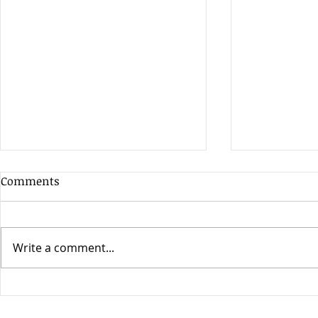
Comments
Write a comment...
Effective Organisation
Engineeri
Design for improved
in Defense