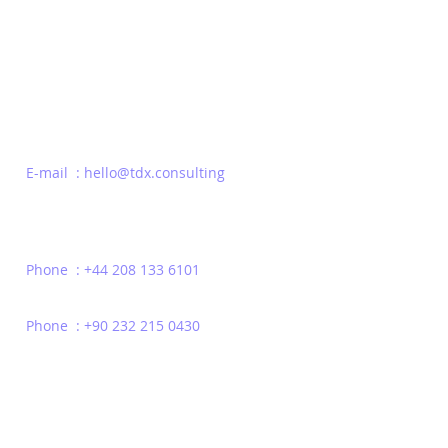
business results!
Industry - 
Be the first to Know
E-mail : hello@tdx.consulting
Phone : +44 208 133 6101
Phone : +90 232 215 0430
Privacy Policy
Terms of Use
Contact