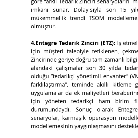
göre farklı Tedarik Zinciri senaryolarını 
imkanı sunar. Dolayısıyla son 15 yıld
mükemmellik trendi TSOM modellemesini
olmuştur.
4.Entegre Tedarik Zinciri (ETZ):
 İşletmel
için müşteri talebiyle tetiklenen, çek
Zincirinde geriye doğru tam-zamanlı bilgi a
alandaki çalışmalar son 30 yılda tedar
olduğu “tedarikçi yönetimli envanter” (VM
farklılaştırma”, teminde akıllı kitleme
uygulamalar da ek maliyetleri beraberind
için yöneten tedarikçi ham birim fi
durumundaydı. Sonuç olarak Entegre T
senaryolar, karmaşık operasyon modeller
modellemesinin yaygınlaşmasını destekle