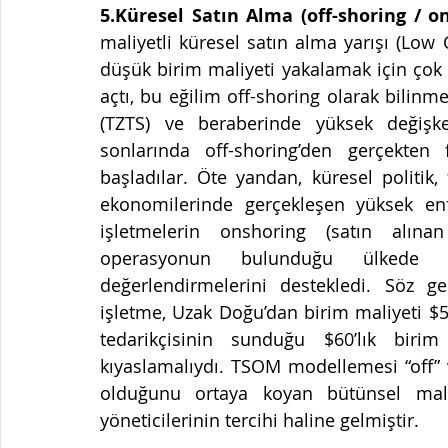
5.Küresel Satın Alma (off-shoring / on
maliyetli küresel satın alma yarışı (Low
düşük birim maliyeti yakalamak için ço
açtı, bu eğilim off-shoring olarak bilinme
(TZTS) ve beraberinde yüksek değişke
sonlarında off-shoring’den gerçekten 
başladılar. Öte yandan, küresel politik, 
ekonomilerinde gerçekleşen yüksek enfla
işletmelerin onshoring (satın alın
operasyonun bulunduğu ülkede t
değerlendirmelerini destekledi. Söz ge
işletme, Uzak Doğu’dan birim maliyeti $50
tedarikçisinin sunduğu $60’lık biri
kıyaslamalıydı. TSOM modellemesi “off” 
olduğunu ortaya koyan bütünsel maliy
yöneticilerinin tercihi haline gelmiştir.