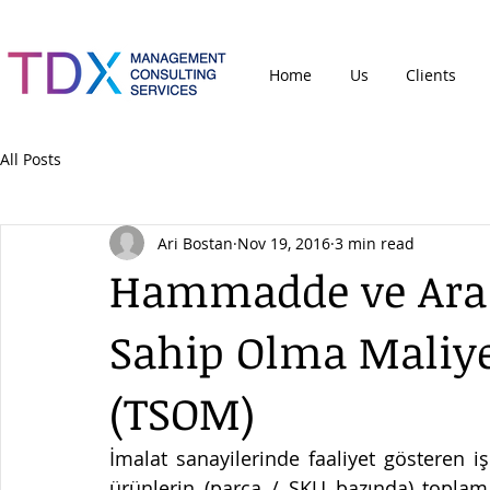
Home
Us
Clients
All Posts
Ari Bostan
Nov 19, 2016
3 min read
Hammadde ve Ara 
Sahip Olma Maliy
(TSOM)
İmalat sanayilerinde faaliyet gösteren 
ürünlerin (parça / SKU bazında) toplam 