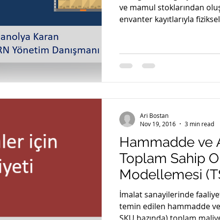
ve mamul stoklarından ol
envanter kayıtlarıyla fiziksel.
Ari Bostan
Nov 19, 2016
3 min read
Hammadde ve Ar
Toplam Sahip O
Modellemesi (
İmalat sanayilerinde faaliy
temin edilen hammadde vey
SKU bazında) toplam maliyet