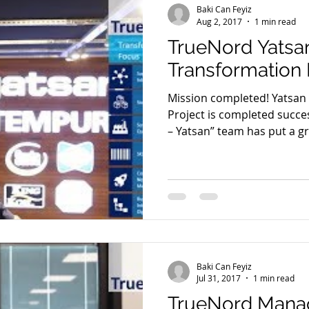
Baki Can Feyiz
Aug 2, 2017
1 min read
TrueNord Yatsa
Transformation 
Mission completed! Yatsan
Project is completed succes
– Yatsan” team has put a gre
Baki Can Feyiz
Jul 31, 2017
1 min read
TrueNord Man