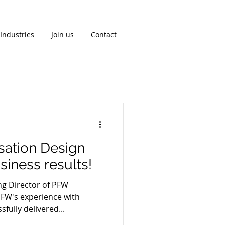
Industries
Join us
Contact
isation Design
siness results!
ng Director of PFW
PFW's experience with
ully delivered...