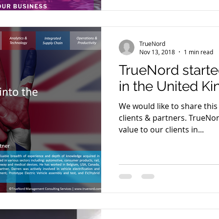
TrueNord
Nov 13, 2018
1 min read
TrueNord starte
in the United K
We would like to share this
clients & partners. TrueNord
value to our clients in...