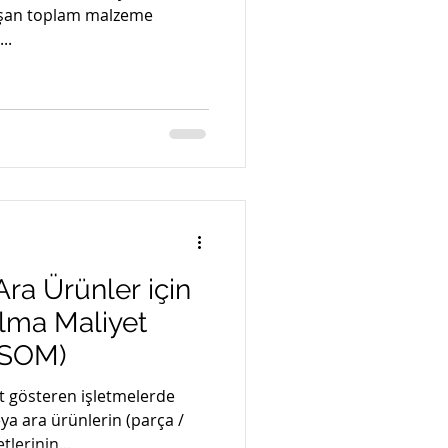
uşan toplam malzeme
..
a Ürünler için
lma Maliyet
TSOM)
et gösteren işletmelerde
a ara ürünlerin (parça /
lerinin...