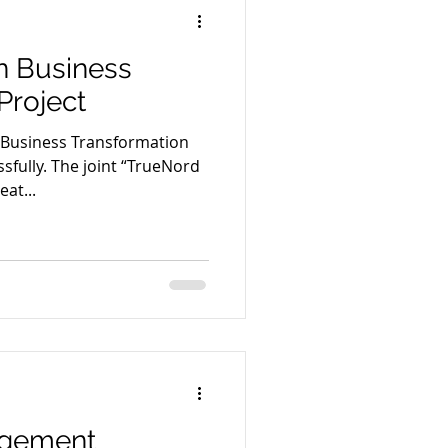
n Business
Project
 Business Transformation
sfully. The joint “TrueNord
at...
agement