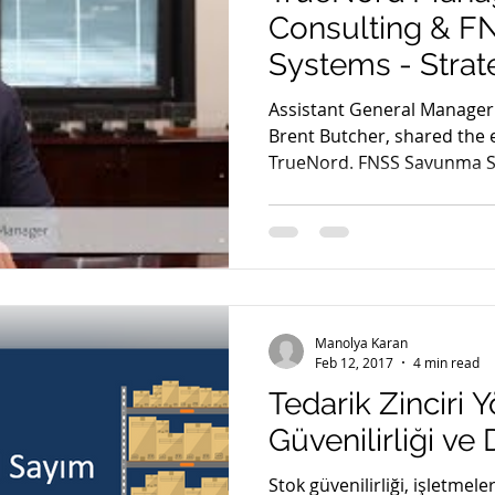
Consulting & F
Systems - Strat
Collaboration
Assistant General Manager
Brent Butcher, shared the 
TrueNord. FNSS Savunma Si
Manolya Karan
Feb 12, 2017
4 min read
Tedarik Zinciri Yö
Güvenilirliği v
Stok güvenilirliği, işletme