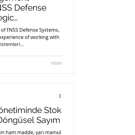
NSS Defense
egic
 of FNSS Defense Systems,
experience of working with
stemleri...
netiminde Stok
e Döngüsel Sayım
lerin ham madde, yarı mamul