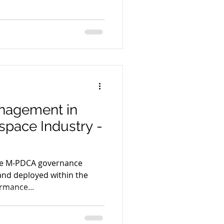
nagement in
pace Industry -
the M-PDCA governance
and deployed within the
rmance...