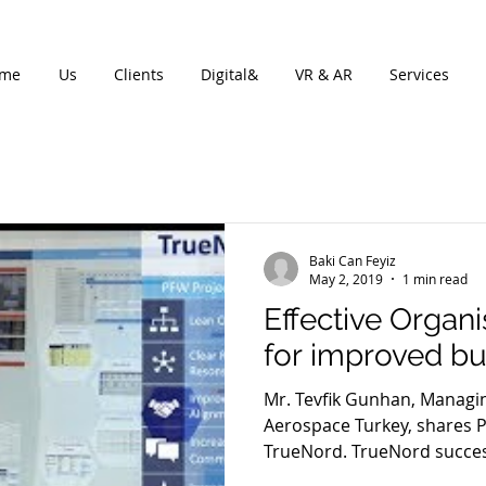
me
Us
Clients
Digital&
VR & AR
Services
Baki Can Feyiz
May 2, 2019
1 min read
Effective Organ
for improved bu
Mr. Tevfik Gunhan, Managi
Aerospace Turkey, shares 
TrueNord. TrueNord successf